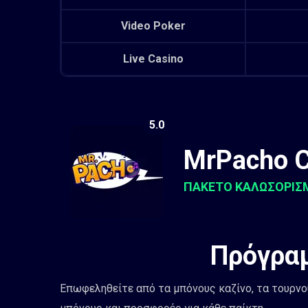
Video Poker
Live Casino
5.0
MrPacho C
ΠΑΚΈΤΟ ΚΑΛΩΣΟΡΊΣΜ
Πρόγραμ
Επωφεληθείτε από τα μπόνους καζίνο, τα τουρνο