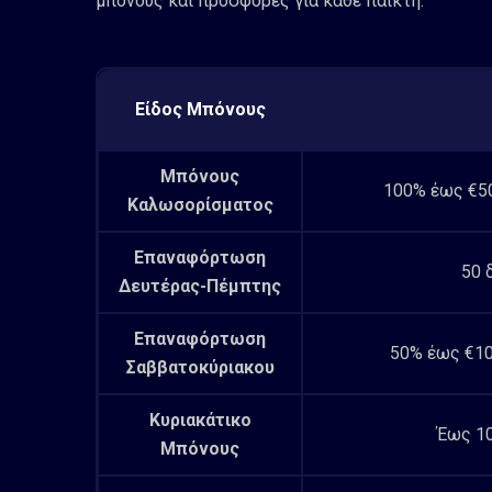
μπόνους και προσφορές για κάθε παίκτη.
Είδος Μπόνους
Μπόνους
100% έως €5
Καλωσορίσματος
Επαναφόρτωση
50 
Δευτέρας-Πέμπτης
Επαναφόρτωση
50% έως €10
Σαββατοκύριακου
Κυριακάτικο
Έως 1
Μπόνους