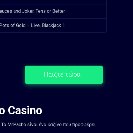
euces and Joker, Tens or Better
Pots of Gold – Live, Blackjack 1
Παίξτε τώρα!
o Casino
Το MrPacho είναι ένα καζίνο που προσφέρει