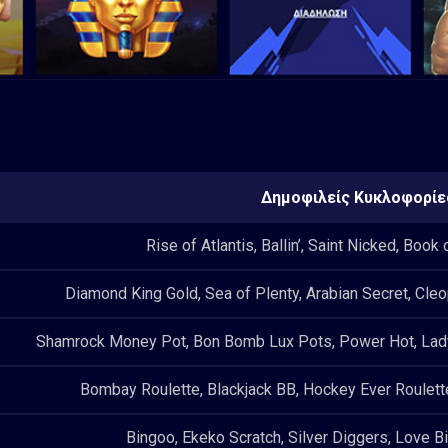
Δημοφιλείς Κυκλοφορίε
Rise of Atlantis, Ballin’, Saint Nicked, Book
Diamond King Gold, Sea of Plenty, Arabian Secret, Cleo
Shamrock Money Pot, Bon Bomb Lux Pots, Power Hot, Lady
Bombay Roulette, Blackjack BB, Hockey Ever Roulett
Bingoo, Ekeko Scratch, Silver Diggers, Love Bi