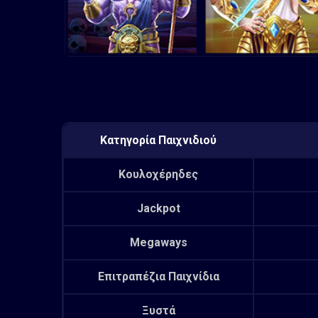
Κατηγορία Παιχνιδιού
Κουλοχέρηδες
Jackpot
Megaways
Επιτραπέζια Παιχνίδια
Ξυστά