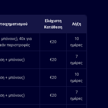
Ελάχιστη
Στοιχηματισμού
Λήξη
Κατάθεση
 μπόνους), 40x για
10
€20
εάν περιστροφές
ημέρες
7
ση + μπόνους)
€20
ημέρες
10
ση + μπόνους)
€20
ημέρες
7
ση + μπόνους)
€20
ημέρες