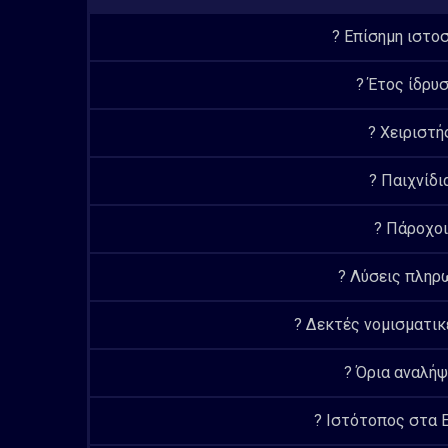
? Επίσημη ιστο
? Έτος ίδρυ
? Χειριστή
? Παιχνίδι
? Πάροχοι
? Λύσεις πλη
? Δεκτές νομισματικ
? Όρια αναλή
?️ Ιστότοπος στα 