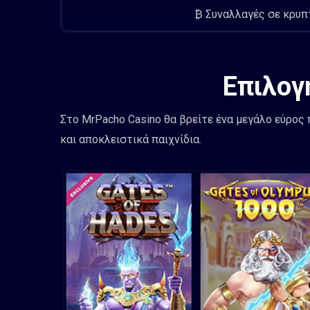
₿ Συναλλαγές σε κρυ
Επιλογ
Στο MrPacho Casino θα βρείτε ένα μεγάλο εύρος
και αποκλειστικά παιχνίδια.